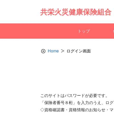
Skip
to
共栄火災健康保険組合
content
トップ
Home
ログイン画面
このサイトはパスワードが必要です。
「保険者番号８桁」を入力のうえ、ログ
◇資格確認書・資格情報のお知らせ・マ