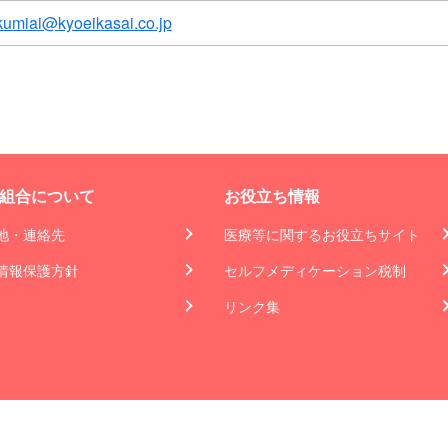
kumiai@kyoeikasai.co.jp
組合について
お役立ち情報
地・連絡先
医療等に関するお役立ちサイト
情報保護方針
セルフメディケーション税制
リンク集