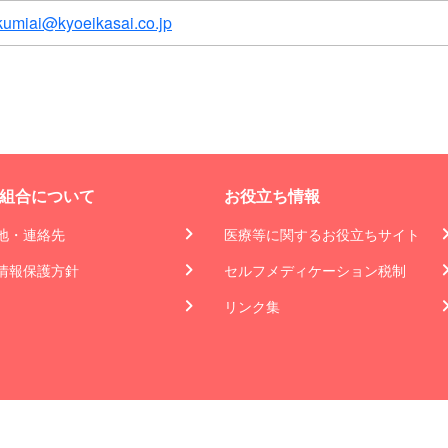
kumiai@kyoeikasai.co.jp
組合について
お役立ち情報
地・連絡先
医療等に関するお役立ちサイト
情報保護方針
セルフメディケーション税制
リンク集