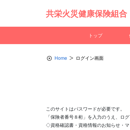
Skip
to
共栄火災健康保険組合
content
トップ
Home
ログイン画面
このサイトはパスワードが必要です。
「保険者番号８桁」を入力のうえ、ログ
◇資格確認書・資格情報のお知らせ・マ