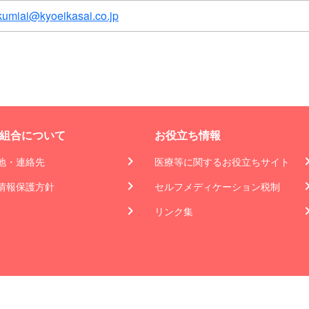
kumiai@kyoeikasai.co.jp
組合について
お役立ち情報
地・連絡先
医療等に関するお役立ちサイト
情報保護方針
セルフメディケーション税制
リンク集