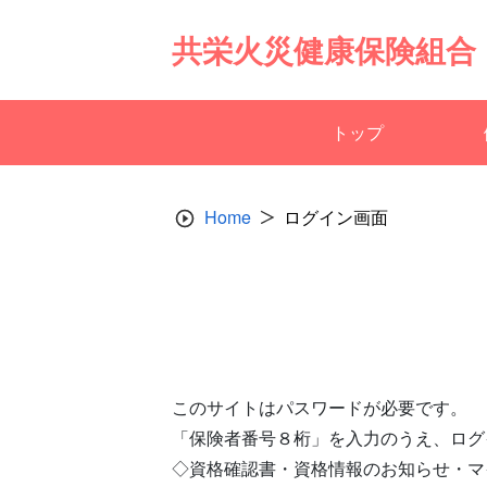
Skip
to
共栄火災健康保険組合
content
トップ
Home
ログイン画面
このサイトはパスワードが必要です。
「保険者番号８桁」を入力のうえ、ログ
◇資格確認書・資格情報のお知らせ・マ