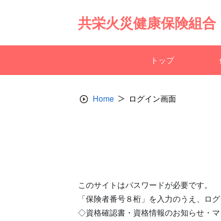
Skip
to
共栄火災健康保険組合
content
トップ
Home
ログイン画面
このサイトはパスワードが必要です。
「保険者番号８桁」を入力のうえ、ログ
◇資格確認書・資格情報のお知らせ・マ