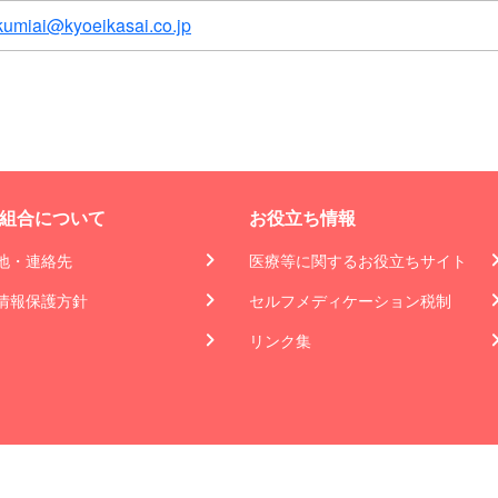
kumiai@kyoeikasai.co.jp
組合について
お役立ち情報
地・連絡先
医療等に関するお役立ちサイト
情報保護方針
セルフメディケーション税制
リンク集