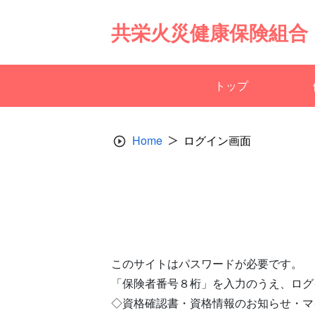
Skip
to
共栄火災健康保険組合
content
トップ
Home
ログイン画面
このサイトはパスワードが必要です。
「保険者番号８桁」を入力のうえ、ログ
◇資格確認書・資格情報のお知らせ・マ