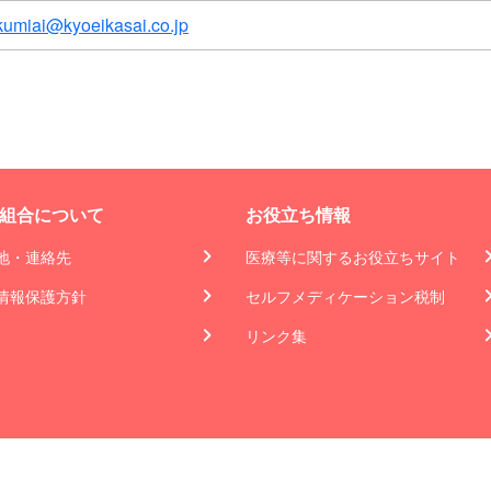
kumiai@kyoeikasai.co.jp
組合について
お役立ち情報
地・連絡先
医療等に関するお役立ちサイト
情報保護方針
セルフメディケーション税制
リンク集